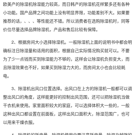
欧美产的
除湿
机除湿能力较高，而日韩产的除湿机花样繁多还有各种
小功能。国产品牌之间功能上没有明显界限，功能差别不大。如果要
推荐的话，、、、等性能还不错。所以消费者在
选购除湿机
时，同等
价位尽量选择品牌除湿机，产品和售后比较有保障。
2、根据房间大小选择除湿机。一般除湿机上面的说明书中都会明
确标注日除湿量和适用的面积，根据自己实际情况购买就可以。不要
为了少一点钱而买到除湿能力不够的，这样会让除湿机负担变大，而
且
除湿效果
也不好，如果买到除湿力大的，而房间太小也会比较耗
电。
3、除湿机出风口位置选择。出风口在上方的除湿机一般都可以调
整出风口的角度，这样能更好的控制出风范围，还可以把除湿机当做
干衣机
来使用。家里面积较大的家庭，可以选择体积大一些的，一般
这种出风口都设置在前面板，这样出风口面积大，除湿范围广，也可
以用来干燥衣服。
4、除湿机的耗电量。
除湿机使用
中要注意耗电量，除湿力越强的