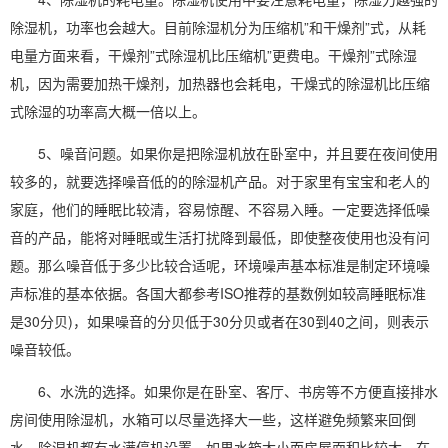
除湿机，功率也会越大。目前除湿机分为压缩机”和干燥剂”式，从耗
电量方面来看，干燥剂”式除湿机比压缩机”更费电。干燥剂”式除湿
机，因为需要加热干燥剂，加热器也会耗电，干燥式的除湿机比压缩
式除湿的功率高大概一倍以上。
5、噪音问题。如果你是把除湿机放在卧室中，并且要在夜间使用
较多的，就要选择噪音低的的除湿机产品。对于家里有宝宝和老人的
家庭，他们的睡眠比较清，容易惊醒、不容易入睡。一定要选择低噪
音的产品，能将对睡眠或生活打扰降到最低，即使整夜使用也没有问
题。那么噪音低于多少比较合适呢，环境噪声基本标准是制定环境噪
声标准的基本依据。各国大都参考ISO推荐的基数例如较高睡眠标准
是30分贝)，如果噪音的分贝低于30分贝或者在30到40之间，则表示
噪音较低。
6、水洗的选择。如果你是在卧室、客厅、书房等不方便直接排水
房间
使用除湿机
，水箱可以尽量选择大一些，这样避免频繁来回倒
水。除湿机都有水满停机设置，如果水箱太小而房屋面积比较大，在