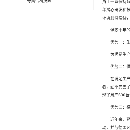
号鸿合科技园
员工一直保持
年潜心研发和
环境测试设备
伴随十年的发
优势一：生
为满足生产经
优势二：供
在满足生产用
者，勤卓完善
现了月产600
优势三：德
近年来，勤卓
动，并与德国