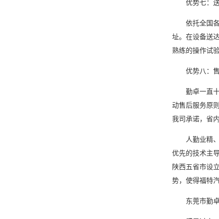
优势七：送
依托全国各地
址。在设备送
熟练的操作试
优势八：售
勤卓一直十分
动售后服务原
我司承诺，省内
人勤业精、臻
优先的技术主
陕西五省市设
势，使得福特
东莞市勤卓环