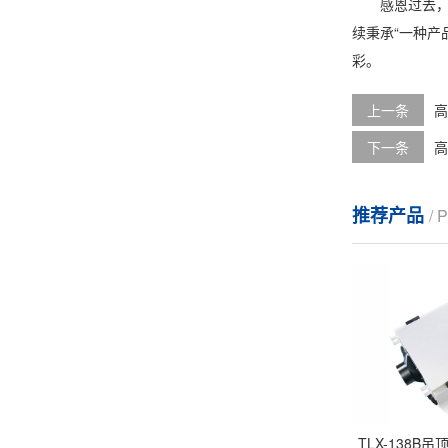
感恩过去，展
续秉承“一种产
彩。
上一条
高
下一条
高
推荐产品
/
TLX-138