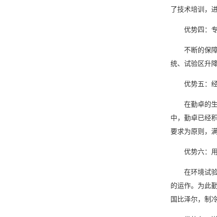
了技术培训，
优势四：专
不断的保障自
统、试验区升
优势五：经
在勤卓的生产
中，勤卓已经
要求为原则，
优势六：用
在环境试验设
的运作。为此勤
国比泽尔，制