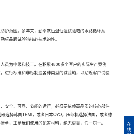
防护范围。多年来，勤卓就恒温恒湿试验箱的水路循环系
了勤卓品牌试验箱核心技术的性。
员为中级和技工。在积累4800多个客户的实际生产案例
求，进行标准和非标制造各种类型的试验箱，以贴近客户试验
、安全、可靠、节能的运行，必须要依赖
高品质
的核心部件
器选择韩国TEMI，或者日本OYO，压缩机选择法国，或者德
件清单，正是我们使用的配置材料，绝无更替，假一罚十。
在
线