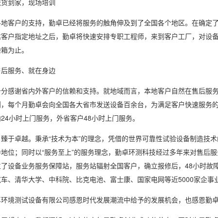
货到家，现场培训
客户的支持，勤卓已经将服务的触角伸及到了全国各个地区。在确定了
达客户指定地址之后，勤卓将快速安排专职工程师，来到客户工厂，对设
验箱为止。
后服务、就在身边
感谢省内外客户的信赖和支持。就地域而言，本地客户自然在售后服务
则，每个月勤卓会向全国各大省市发送设备百余台，为满足客户快速服务
24小时上门服务，外省客户48小时上门服务。
于卓越。秉承“技术为本”的理念，凭借的世界可靠性试验设备制造技术
导地位；同时以“服务至上”的服务理念，勤卓环测科技经过多年来对售后
立了设备业务服务保障站，服务站辐射全国客户，确立报修后，48小时故
汽车、清华大学、中科院、比克电池、富士康、国
家电
网等近5000家企
事
境测试设备有限公司感恩时代发展潮流中给予的发展机会，也感恩勤卓