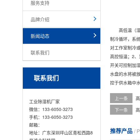
服务支持
品牌介绍
高低温（湿热
新闻动态
制冷循环，系统
对工作室制冷
联系我们
高控恒温；2、
开关可控制
加
水盘的水将被
联系我们
控于供水箱中水
上一条
高
工业除湿机厂家
微信：133-6050-3273
下一条
高
手机：133-6050-3273
邮箱：
推荐产品
/
地址：广东深圳坪山区青松西路8