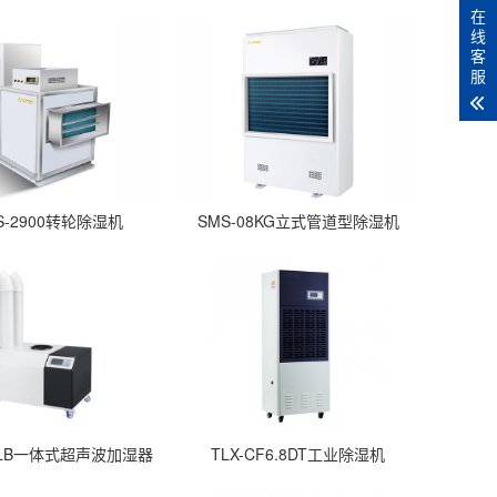
在
线
客
服
S-2900转轮除湿机
SMS-08KG立式管道型除湿机
30LB一体式超声波加湿器
TLX-CF6.8DT工业除湿机