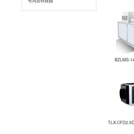
号鸿合科技园
BZLMS-
TLX-CFD2