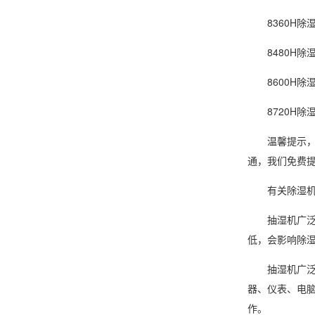
8360H除湿量
8480H除湿量
8600H除湿量
8720H除湿量
温馨提示，由
通，我们免费
有关除湿机
抽湿机
广
低，会影响除
抽湿机广泛应
器、仪表、电
作。