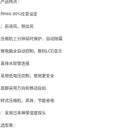
产品特点：
RH40-95%任意设定
：前进风，侧出风
缩机三分钟延时保护，自动除霜
电脑全自动控制，数码LCD显示
直排水软管连接
用低电压控制，使用更安全
脚采用万向轮移动自如
式压缩机，高效、节能省电
采用日本神荣湿度探头
机选型
表：