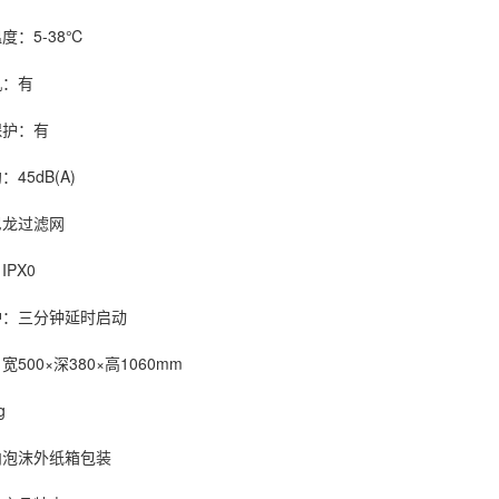
：5-38℃
：有
护：有
5dB(A)
龙过滤网
PX0
：三分钟延时启动
0×深380×高1060mm
g
泡沫外纸箱包装