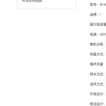
号鸿合科技园
型号：813
品牌：/
最大除湿量：13
电源：220V~
整机功率：2.
除霜方式：蒸
循环风量：12
排水方式：软
送风方式：
外观设计：
移动设计：脚