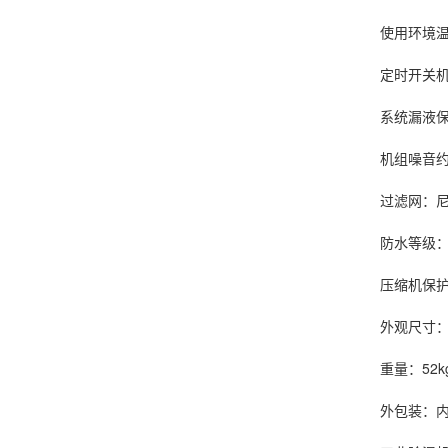
使用环境温度
定时开关机
系统漏液保
机组噪音约：4
过滤网：尼
防水等级：I
压缩机保护
外观尺寸：宽50
重量：52k
外包装：内