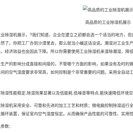
高品质的工业除湿机展示
工业
除湿机
展示，?我们知道，企业在建立之初都会选一个适当的地方，但
当然了，你把工厂办到沙漠里去，那么就当小编这话没说。潮湿对工业生
损，经济效益也会因此下降。所以你需要使用工业
除湿
机来清除潮湿，降
产的影响分成直接和间接的，不管哪个方面的影响，如果没有及时的做
车间的空气
湿度
要求非常高，如何控制是个非常重要的问题。采用全自动
。
湿性能稳定,
除湿效果
显著以及低能耗,低噪音等特点,能快速降低环境
业除湿
机采用安全、可靠和先进的加工工艺和材质；微电脑控制除湿运行
气循环装置，保证室内空气湿度恒定。从而确保产品性能的可靠性、实用
参数：