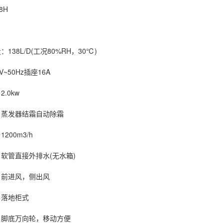
8H
8L/D(工况80%RH，30℃)
50Hz插座16A
0kw
发器结霜自动除霜
00m3/h
管直接外排水(无水箱)
前进风，侧出风
落地柜式
底万向轮，移动方便