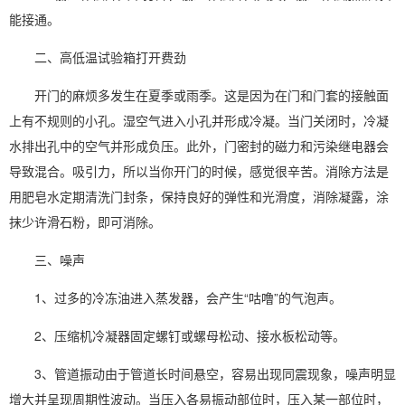
能接通。
二、高低温试验箱打开费劲
开门的麻烦多发生在夏季或雨季。这是因为在门和门套的接触面
上有不规则的小孔。湿空气进入小孔并形成冷凝。当门关闭时，冷凝
水排出孔中的空气并形成负压。此外，门密封的磁力和污染继
电器
会
导致混合。吸引力，所以当你开门的时候，感觉很辛苦。消除方法是
用肥皂水定期清洗门封条，保持良好的弹性和光滑度，消除凝露，涂
抹少许滑石粉，即可消除。
三、噪声
1、过多的冷冻油进入蒸发器，会产生“咕噜”的气泡声。
2、压缩机冷凝器固定螺钉或螺母松动、接水板松动等。
3、管道振动由于管道长时间悬空，容易出现同震现象，噪声明显
增大并呈现周期性波动。当压入各易振动部位时，压入某一部位时，