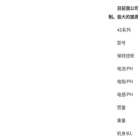
目前我公
制。极大的提
42系列
型号
保持扭矩
电流/PH
电阻/PH
电感/PH
惯量
重量
机身长L