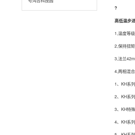
号鸿合科技园
?
高低温步
1,温度等级多
2,保持扭矩从0.
3,法兰42mm
4,两相混合
1、KH系列
2、KH系列
3、KH特殊
4、KH系列
5、KH系列