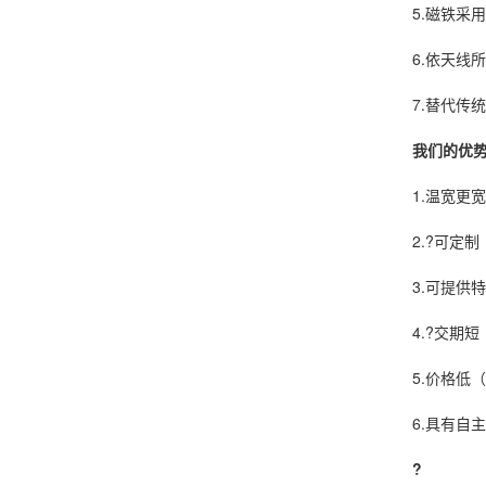
5.磁铁采用
6.依天线所
7.替代传统
我们的优
1.温宽更宽
2.?可定制
3.可提供特
4.?交期短（
5.价格低（
6.具有自主
?