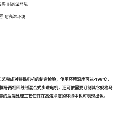
雾 耐高湿环境
工艺完成对特殊电机的制造检验，使用环境温度
可
达-
196
℃，
86框号两相四线制混合式步进电机，还可依需要订制其它规格马
善的后端处理工艺使其在高洁净度的环境中也可表现出色。
。