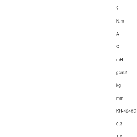
?
N.m
A
Ω
mH
gcm2
kg
mm
KH-4248D
0.3
1.0